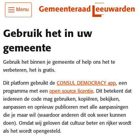
Ga
Skip To Main Content
Menu
naar
de
inhoud
Gebruik het in uw
gemeente
Gebruik het binnen je gemeente of help ons het te
verbeteren, het is gratis.
Dit platform gebruikt de
CONSUL DEMOCRACY app
, een
programma met een
open source licentie
. Dit betekent dat
iedereen de code mag gebruiken, kopiëren, bekijken,
aanpassen en opnieuw publiceren met alle aanpassingen
die je maar wil (waardoor anderen dit ook weer kunnen
doen). Omdat wij geloven dat cultuur beter en rijker wordt
als het wordt opengesteld.