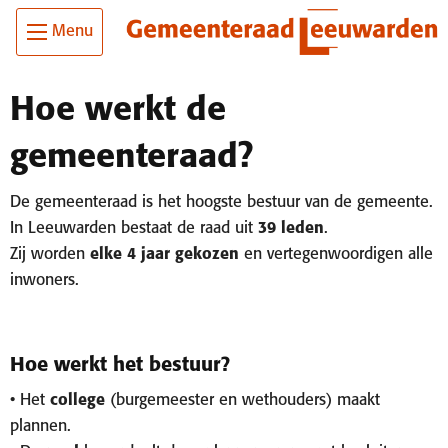
Ga
Skip To Main Content
Menu
naar
de
inhoud
Hoe werkt de
gemeenteraad?
De gemeenteraad is het hoogste bestuur van de gemeente.
In Leeuwarden bestaat de raad uit
39 leden
.
Zij worden
elke 4 jaar gekozen
en vertegenwoordigen alle
inwoners.
Hoe werkt het bestuur?
• Het
college
(burgemeester en wethouders) maakt
plannen.