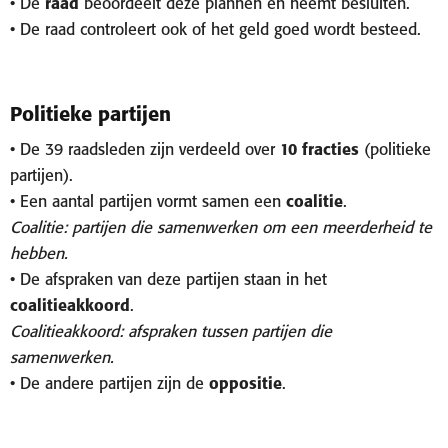
• De
raad
beoordeelt deze plannen en neemt besluiten.
• De raad controleert ook of het geld goed wordt besteed.
Politieke partijen
• De 39 raadsleden zijn verdeeld over
10 fracties
(politieke
partijen).
• Een aantal partijen vormt samen een
coalitie
.
Coalitie: partijen die samenwerken om een meerderheid te
hebben.
• De afspraken van deze partijen staan in het
coalitieakkoord
.
Coalitieakkoord: afspraken tussen partijen die
samenwerken.
• De andere partijen zijn de
oppositie
.