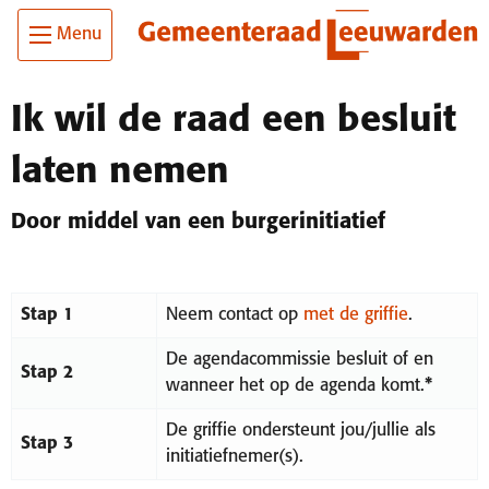
Ga
Skip To Main Content
Menu
naar
de
inhoud
Ik wil de raad een besluit
laten nemen
Door middel van een burgerinitiatief
Stap 1
Neem contact op
met de griffie
.
De agendacommissie besluit of en
Stap 2
wanneer het op de agenda komt.
*
De griffie ondersteunt jou/jullie als
Stap 3
initiatiefnemer(s).