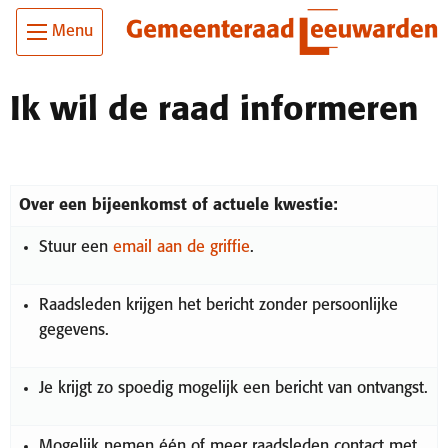
Ga
Skip To Main Content
Menu
naar
de
inhoud
Ik wil de raad informeren
Over een bijeenkomst of actuele kwestie:
Stuur een
email aan de griffie
.
Raadsleden krijgen het bericht zonder persoonlijke
gegevens.
Je krijgt zo spoedig mogelijk een bericht van ontvangst.
Mogelijk nemen één of meer raadsleden contact met